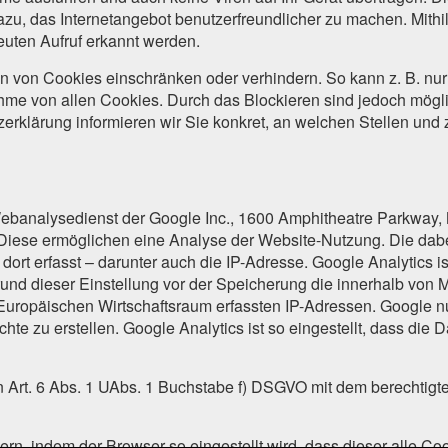
zu, das Internetangebot benutzerfreundlicher zu machen. Mithi
uten Aufruf erkannt werden.
en von Cookies einschränken oder verhindern. So kann z. B. nur
me von allen Cookies. Durch das Blockieren sind jedoch mögli
tzerklärung informieren wir Sie konkret, an welchen Stellen u
Webanalysedienst der Google Inc., 1600 Amphitheatre Parkway
iese ermöglichen eine Analyse der Website-Nutzung. Die dabei
ort erfasst – darunter auch die IP-Adresse. Google Analytics is
und dieser Einstellung vor der Speicherung die innerhalb von 
ropäischen Wirtschaftsraum erfassten IP-Adressen. Google nu
e zu erstellen. Google Analytics ist so eingestellt, dass die
n Art. 6 Abs. 1 UAbs. 1 Buchstabe f) DSGVO mit dem berechtigt
rn, indem der Browser so eingestellt wird, dass dieser alle Co