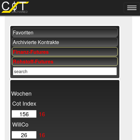
Favoriten
Archivierte Kontrakte
Finanz-Futures
Rohstoff-Futures
Wochen
Cot Index
16
WillCo
16