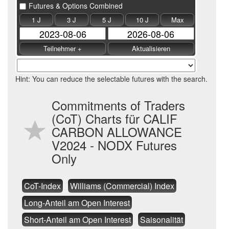
Futures & Options Combined
1 J
3 J
5 J
10 J
Max
Hint: You can reduce the selectable futures with the search.
Commitments of Traders
(CoT) Charts für CALIF
CARBON ALLOWANCE
V2024 - NODX Futures
Only
CoT-Index
Williams (Commercial) Index
Long-Anteil am Open Interest
Short-Anteil am Open Interest
Saisonalität