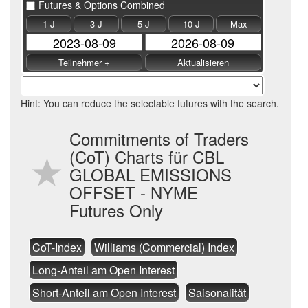
Futures & Options Combined
1 J
3 J
5 J
10 J
Max
Hint: You can reduce the selectable futures with the search.
Commitments of Traders
(CoT) Charts für CBL
GLOBAL EMISSIONS
OFFSET - NYME
Futures Only
CoT-Index
Williams (Commercial) Index
Long-Anteil am Open Interest
Short-Anteil am Open Interest
Saisonalität