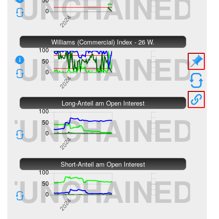
Williams (Commercial) Index - 26 W.
Long-Anteil am Open Interest
Short-Anteil am Open Interest