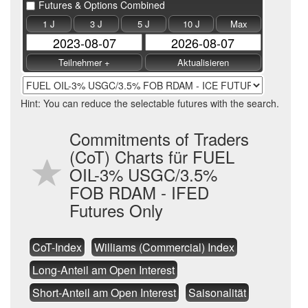
Futures & Options Combined
1 J
3 J
5 J
10 J
Max
Hint: You can reduce the selectable futures with the search.
Commitments of Traders
(CoT) Charts für FUEL
OIL-3% USGC/3.5%
FOB RDAM - IFED
Futures Only
CoT-Index
Williams (Commercial) Index
Long-Anteil am Open Interest
Short-Anteil am Open Interest
Saisonalität