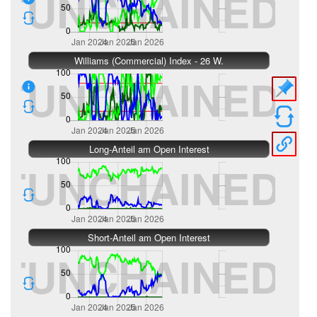
Williams (Commercial) Index - 26 W.
Long-Anteil am Open Interest
Short-Anteil am Open Interest