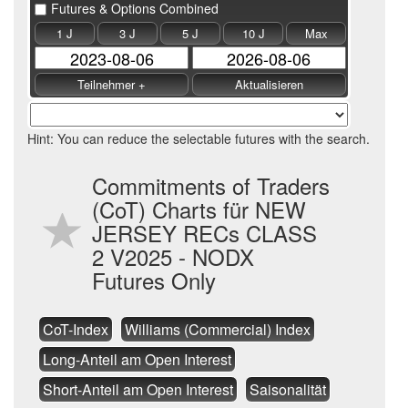
Futures & Options Combined
1 J
3 J
5 J
10 J
Max
Hint: You can reduce the selectable futures with the search.
Commitments of Traders
(CoT) Charts für NEW
JERSEY RECs CLASS
2 V2025 - NODX
Futures Only
CoT-Index
Williams (Commercial) Index
Long-Anteil am Open Interest
Short-Anteil am Open Interest
Saisonalität