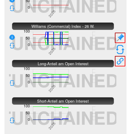
Williams (Commercial) Index - 26 W.
Long-Anteil am Open Interest
Short-Anteil am Open Interest