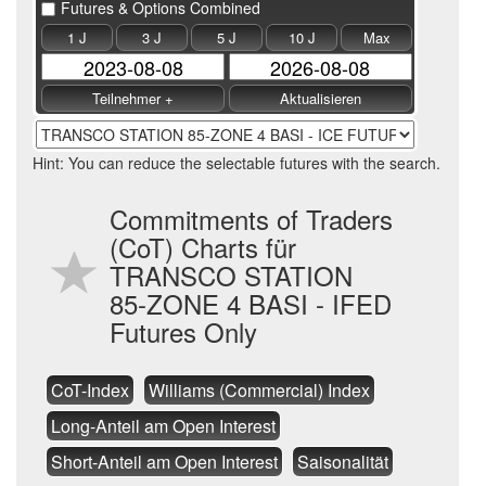
Futures & Options Combined
1 J
3 J
5 J
10 J
Max
Hint: You can reduce the selectable futures with the search.
Commitments of Traders
(CoT) Charts für
TRANSCO STATION
85-ZONE 4 BASI - IFED
Futures Only
CoT-Index
Williams (Commercial) Index
Long-Anteil am Open Interest
Short-Anteil am Open Interest
Saisonalität